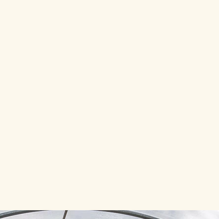
ntisci la priorità assoluta sui nostri raccolti
oltiviamo per Te
ssi, la natura lavora. Coltiviamo i tuoi
e con i nostri metodi rigenerativi
a e Gusta
prepariamo la tua cassetta con il meglio
 al perfetto grado di maturazione. Ritirala
 nostri punti di raccolta in città.
ABBONAMENTI