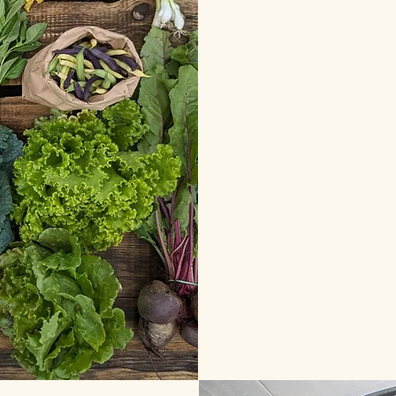
sprechi e ti gara
🌱☀️👩‍🌾 Noi C
Mentre tu ti rila
ortaggi a Firenz
🥕🍅🥬🫛 Ritir
Ogni settimana 
dell'orto, colto
comodamente nei