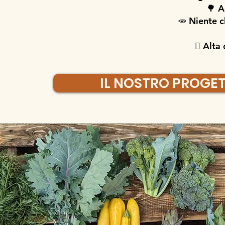
🌳 A
🥕 Niente c
🫜 Alta
IL NOSTRO PROGE