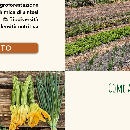
groforestazione
himica di sintesi
🐞 Biodiversità
 densità nutritiva
TTO
Come a
🗓️ Abbonati a
Scegli la quota
nostra Comunità