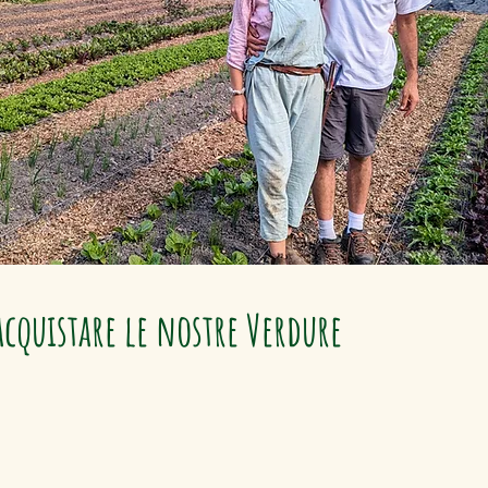
cquistare le nostre Verdure
lla Stagione
 che preferisci. Diventando socio della
 (CSA), ci permetti di coltivare senza