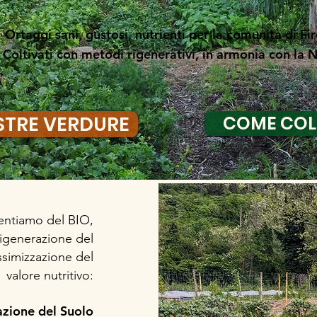
Ortaggi sani, gustosi, nutrienti per la comunità di Fi
Coltivati con metodi rigenerativi, in armonia con la 
STRE VERDURE
COME COL
entiamo del BIO,
rigenerazione del
assimizzazione del
valore nutritivo:
azione del Suolo