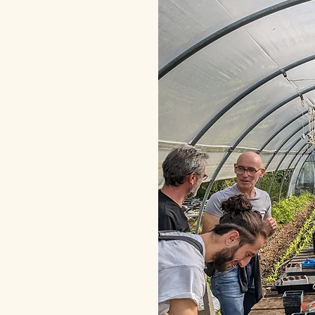
mazione intensiva.
n campo, passando
viare un orto bio-
zare i raccolti in
emi agroforestali
enerativa No-Dig
zione sintropica
ità e policolture
icazione colturale
ure bio-intensive