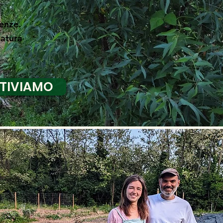
renze.
Natura
TIVIAMO