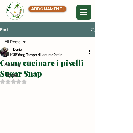
ABBONAMENTI
Post
All Posts
Dario
All Posts
17 mag
Tempo di lettura: 2 min
Come cucinare i piselli
Farming
Sugar Snap
Ricette
Valutazione NaN stelle su 5.